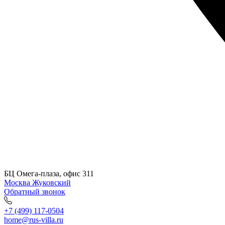
БЦ Омега-плаза, офис 311
Москва
Жуковский
Обратный звонок
+7 (499) 117-0504
home@rus-villa.ru